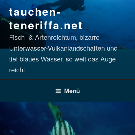
Zum
tauchen-
Inhalt
springen
teneriffa.net
Fisch- & Artenreichtum, bizarre
Unterwasser-Vulkanlandschaften und
tief blaues Wasser, so weit das Auge
reicht.
Menü