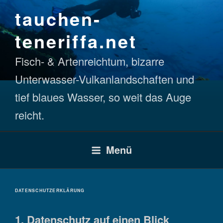
Zum
tauchen-
Inhalt
springen
teneriffa.net
Fisch- & Artenreichtum, bizarre
Unterwasser-Vulkanlandschaften und
tief blaues Wasser, so weit das Auge
reicht.
Menü
DATENSCHUTZERKLÄRUNG
1. Datenschutz auf einen Blick