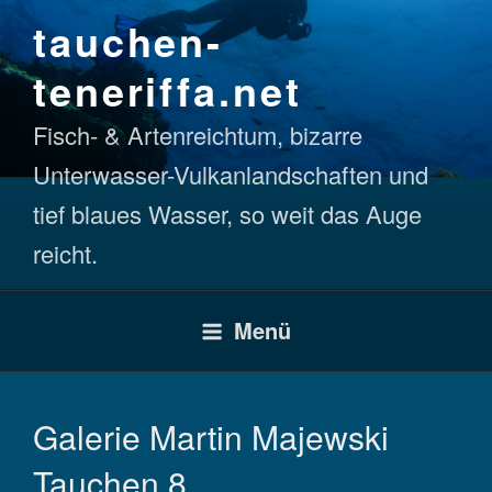
Zum
tauchen-
Inhalt
springen
teneriffa.net
Fisch- & Artenreichtum, bizarre
Unterwasser-Vulkanlandschaften und
tief blaues Wasser, so weit das Auge
reicht.
Menü
Galerie Martin Majewski
Tauchen 8